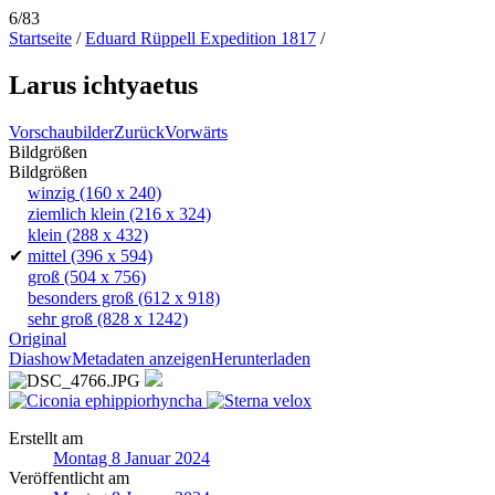
6/83
Startseite
/
Eduard Rüppell Expedition 1817
/
Larus ichtyaetus
Vorschaubilder
Zurück
Vorwärts
Bildgrößen
Bildgrößen
winzig
(160 x 240)
ziemlich klein
(216 x 324)
klein
(288 x 432)
✔
mittel
(396 x 594)
groß
(504 x 756)
besonders groß
(612 x 918)
sehr groß
(828 x 1242)
Original
Diashow
Metadaten anzeigen
Herunterladen
Erstellt am
Montag 8 Januar 2024
Veröffentlicht am