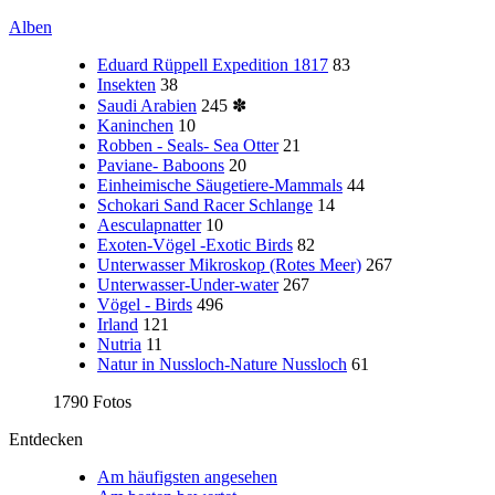
Alben
Eduard Rüppell Expedition 1817
83
Insekten
38
Saudi Arabien
245
✽
Kaninchen
10
Robben - Seals- Sea Otter
21
Paviane- Baboons
20
Einheimische Säugetiere-Mammals
44
Schokari Sand Racer Schlange
14
Aesculapnatter
10
Exoten-Vögel -Exotic Birds
82
Unterwasser Mikroskop (Rotes Meer)
267
Unterwasser-Under-water
267
Vögel - Birds
496
Irland
121
Nutria
11
Natur in Nussloch-Nature Nussloch
61
1790 Fotos
Entdecken
Am häufigsten angesehen