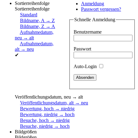
Sortierreihenfolge
Anmeldung
Sortierreihenfolge
Passwort vergessen?
Standard
Schnelle Anmeldung
Bildname, A → Z
Bildname, Z → A
Benutzername
Aufnahmedatum,
neu → alt
Aufnahmedatum,
Passwort
alt → neu
✔
Auto-Login
Veröffentlichungsdatum, neu → alt
Veröffentlichungsdatum, alt → neu
Bewertung, hoch → niedrig
Bewertung, niedrig → hoch
Besuche, hoch → niedrig
Besuche, niedrig → hoch
Bildgrößen
Bildgrößen