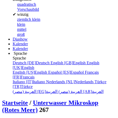
quadratisch
Vorschaubild
✔
winzig
ziemlich klein
klein
mittel
groß
Diashow
Kalender
Kalender
Sprache
Sprache
Deutsch [DE]
Deutsch
English [GB]
English
English
[UK]
English
English [US]
English
Español [ES]
Español
Français
[FR]
Français
Italiano [IT]
Italiano
Nederlands [NL]
Nederlands
Türkçe
[TR]
Türkçe
العربية
العربية [AR]
العربية (مصر)
العربية (مصر) [EG]
Startseite
/
Unterwasser Mikroskop
(Rotes Meer)
267